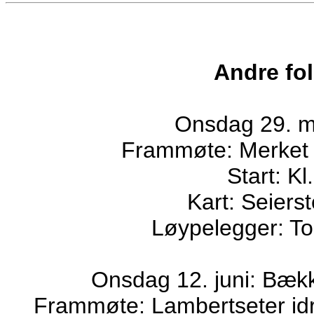
Andre fol
Onsdag 29. m
Frammøte: Merket f
Start: Kl
Kart: Seiers
Løypelegger: Tor
Onsdag 12. juni: Bække
Frammøte: Lambertseter idr