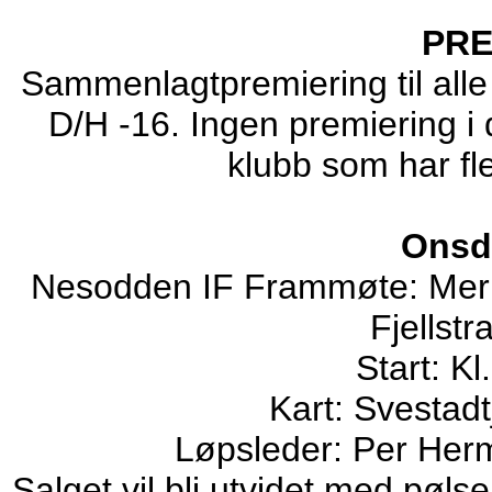
PRE
Sammenlagtpremiering til alle 
D/H -16. Ingen premiering i 
klubb som har fle
Onsd
Nesodden IF Frammøte: Merke
Fjellstr
Start: Kl
Kart: Svestadt
Løpsleder: Per Herm
Salget vil bli utvidet med pølse