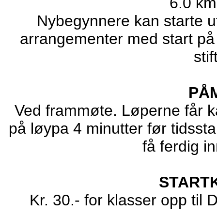
6.0 km
Nybegynnere kan starte ut
arrangementer med start på 
sti
PÅ
Ved frammøte. Løperne får kar
på løypa 4 minutter før tidssta
få ferdig i
START
Kr. 30.- for klasser opp til 