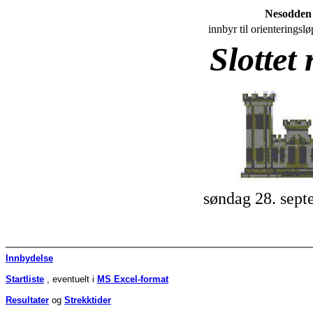
Nesodden
innbyr til orienteringslø
Slottet
søndag 28. sep
Innbydelse
Startliste
, eventuelt i
MS Excel-format
Resultater
og
Strekktider