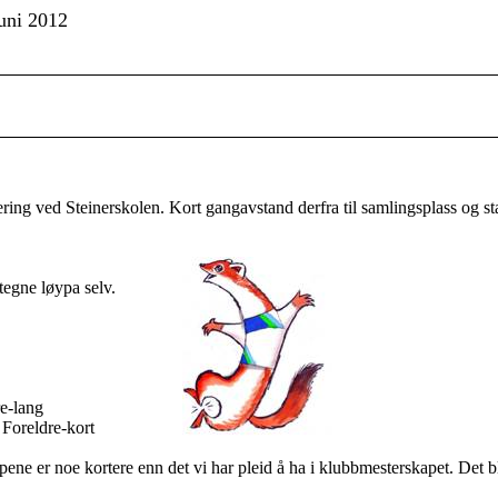
juni 2012
 Parkering ved Steinerskolen. Kort gangavstand derfra til samlin
 tegne løypa selv.
e-lang
oreldre-kort
øypene er noe kortere enn det vi har pleid å ha i klubbmesterskapet. Det b