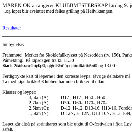
MÅREN OK arrangerer KLUBBMESTERSKAP lørdag 9. 
...og løpet blir avsluttet med felles grilling på Hellviktangen.
Resultater
Innbydelse:
Frammøte:
Merket fra Skoklefallkrysset på Nesodden (rv. 156).
Påmelding:
På løpsdagen fra kl. 11.30
Start:
Kart:
Solåsen, 1:5 000, utgitt 2011, sprintkartnorm
Nær samlingsplass, fri start mellom kl. 12.00 og 13.00
Ferdigtrykte kart til løperne i den korteste løypa. Øvrige deltakere må
Ta med løperbrikke! Klubben har noen brikker til utlån.
Klasser og løyper:
3,5km (A):
D17-, H17-, H50-, H60-
2,7km (A):
D50-, D60-, D70-, H70-
2,5km (C):
D-12, H-12, D13-16, H13-16, Foreldr
1,5km (N):
D-12N, H-12N, D13-16N, H13-16N, F
Løpet går altså på sprintkartet som ble utgitt til O-festivalen i fjor. L
asfalt.