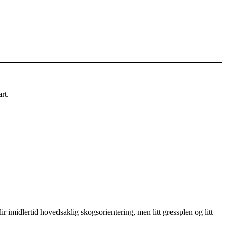
gsplass og start.
lir imidlertid hovedsaklig skogsorientering, men litt gressplen og litt