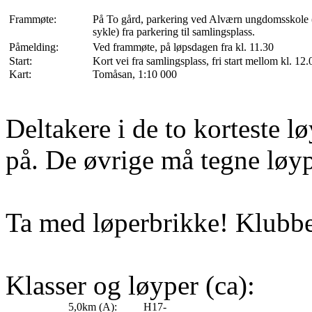
Frammøte:
På To gård, parkering ved Alværn ungdomsskole (
sykle) fra parkering til samlingsplass.
Påmelding:
Ved frammøte, på løpsdagen fra kl. 11.30
Start:
Kort vei fra samlingsplass, fri start mellom kl. 12
Kart:
Tomåsan, 1:10 000
Deltakere i de to korteste l
på. De øvrige må tegne løypa
Ta med løperbrikke! Klubben
Klasser og løyper (ca):
5,0km (A):
H17-