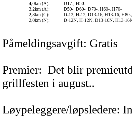
4,0km (A):
D17-, H50-
3,2km (A):
D50-, D60-, D70-, H60-, H70-
2,8km (C):
D-12, H-12, D13-16, H13-16, H80-
2,0km (N):
D-12N, H-12N, D13-16N, H13-16
Påmeldingsavgift: Gratis
Premier:
Det blir premieut
grillfesten i august..
Løypeleggere/løpsledere
: I