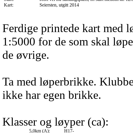
Kart:
Seiersten
, utgitt 2014
Ferdige
printede
kart med lø
1:5000 for de som skal løpe
de øvrige.
Ta med løperbrikke. Klubben
ikke har egen brikke.
Klasser og løyper (ca):
5,0km (A):
H17-