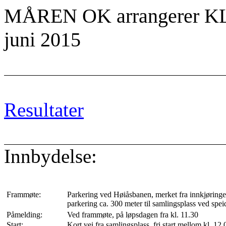
MÅREN OK arrangerer 
juni 2015
Resultater
Innbydelse:
Frammøte:
Parkering ved
Høiåsbanen
, merket fra innkjøringe
parkering ca. 300 meter til samlingsplass ved spei
Påmelding:
Ved frammøte, på løpsdagen fra kl. 11.30
Start:
Kort vei fra samlingsplass, fri start mellom kl. 12