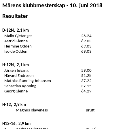
Mårens klubbmesterskap - 10. juni 2018
Resultater
D-12N,
2,1 km
Malin Gjetanger
26.24
Astrid Glenne
69.03
Hermine Odden
69.03
Isolde Odden
69.03
H-12N,
2,1 km
Jørgen Jøsang
59.00
Håvard Endresen
51.28
Mathias Rønning Johansen
37.22
Sebastian Rønning
37.15
Georg Glenne
64.29
H-12,
2,9 km
Magnus Klaveness
Brutt
H13-16,
2,9 km