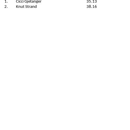
1.
Cicci Gjetanger
35.13
2.
Knut Strand
38.16