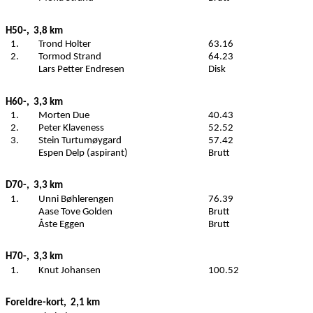
H50-,
3,8 km
1.
Trond Holter
63.16
2.
Tormod Strand
64.23
Lars Petter Endresen
Disk
H60-,
3,3 km
1.
Morten Due
40.43
2.
Peter Klaveness
52.52
3.
Stein Turtumøygard
57.42
Espen Delp (aspirant)
Brutt
D70-,
3,3 km
1.
Unni Bøhlerengen
76.39
Aase Tove Golden
Brutt
Åste Eggen
Brutt
H70-,
3,3 km
1.
Knut Johansen
100.52
Foreldre-kort,
2,1 km