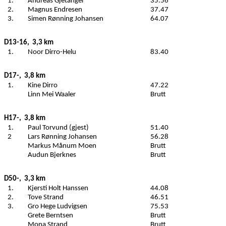
1.
Andreas Gjetanger
35.56
2.
Magnus Endresen
37.47
3.
Simen Rønning Johansen
64.07
D13-16,
3,3 km
1.
Noor Dirro-Helu
83.40
D17-,
3,8 km
1.
Kine Dirro
47.22
Linn Mei Waaler
Brutt
H17-,
3,8 km
1.
Paul Torvund (gjest)
51.40
2
Lars Rønning Johansen
56.28
Markus Månum Moen
Brutt
Audun Bjerknes
Brutt
D50-,
3,3 km
1.
Kjersti Holt Hanssen
44.08
2.
Tove Strand
46.51
3.
Gro Hege Ludvigsen
75.53
Grete Berntsen
Brutt
Mona Strand
Brutt