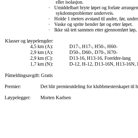
eller isolasjon.
·
Umiddelbart bryte løpet og forlate arrang
sykdomsproblemer underveis.
·
Holde 1 meters avstand til andre, før, under
·
Vaske og sprite hender før og etter løpet.
·
Ikke stå tett sammen etter gjennomført løp,
Klasser og løypelengder:
4,5 km (A):
D17-, H17-, H50-, H60-
2,9 km (A):
D50-, D60-, D70-, H70-
2,9 km (C):
D13-16, H13-16,
Foreldre-lang
1,7 km (N):
D-12, H-12, D13-16N, H13-16N,
Påmeldingsavgift: Gratis
Premier:
Det blir premieutdeling for klubbmesterskapet til h
Løypelegger:
Morten Karlsen