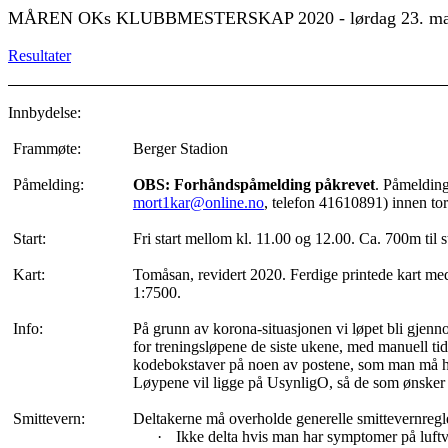
MÅREN
OKs
KLUBBMESTERSKAP 2020 - lørdag 23.
Resultater
Innbydelse:
Frammøte:
Berger Stadion
Påmelding:
OBS: Forhåndspåmelding påkrevet
. Påmelding
mort1kar@online.no
, telefon 41610891) innen tor
Start:
Fri start mellom kl. 11.00 og 12.00. Ca. 700m til st
Kart:
Tomåsan
, revidert 2020. Ferdige
printede
kart med
1:7500.
Info:
På grunn av
korona-situasjonen
vi løpet bli gjen
for treningsløpene de siste ukene, med manuell tid
kodebokstaver på noen av postene, som man må 
Løypene vil ligge på
UsynligO
, så de som ønsker
Smittevern:
Deltakerne må overholde generelle smittevernregl
·
Ikke delta hvis man har symptomer på luftve