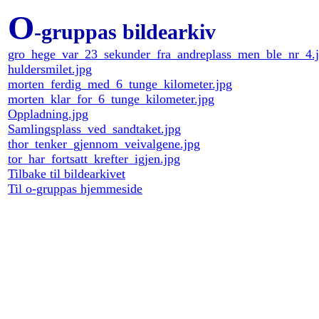
O
-gruppas bildearkiv
gro_hege_var_23_sekunder_fra_andreplass_men_ble_nr_4.
huldersmilet.jpg
morten_ferdig_med_6_tunge_kilometer.jpg
morten_klar_for_6_tunge_kilometer.jpg
Oppladning.jpg
Samlingsplass_ved_sandtaket.jpg
thor_tenker_gjennom_veivalgene.jpg
tor_har_fortsatt_krefter_igjen.jpg
Tilbake til bildearkivet
Til o-gruppas hjemmeside