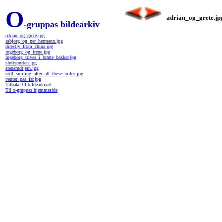
O
adrian_og_grete.jp
-gruppas bildearkiv
adrian_og_grete.jpg
asbjorg_og_per_hermann.jpg
directly_from_china.jpg
ingeborg_og_irene.jpg
ingeborg_trives_i_bratte_bakker.jpg
sluttspurten.jpg
stensrudtjern.jpg
still_smiling_after_all_these_miles.jpg
venter_paa_far.jpg
Tilbake til bildearkivet
Til o-gruppas hjemmeside