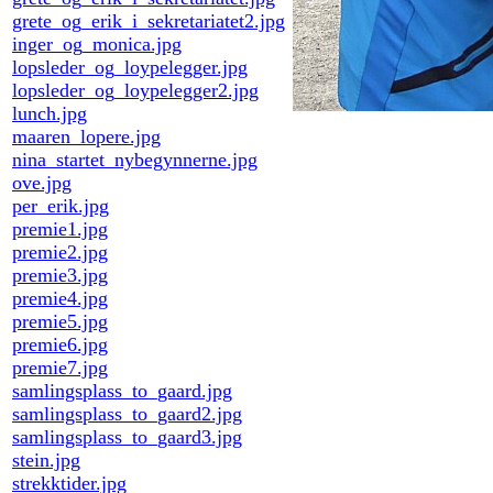
grete_og_erik_i_sekretariatet2.jpg
inger_og_monica.jpg
lopsleder_og_loypelegger.jpg
lopsleder_og_loypelegger2.jpg
lunch.jpg
maaren_lopere.jpg
nina_startet_nybegynnerne.jpg
ove.jpg
per_erik.jpg
premie1.jpg
premie2.jpg
premie3.jpg
premie4.jpg
premie5.jpg
premie6.jpg
premie7.jpg
samlingsplass_to_gaard.jpg
samlingsplass_to_gaard2.jpg
samlingsplass_to_gaard3.jpg
stein.jpg
strekktider.jpg