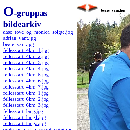
O
-gruppas
beate_vant.jpg
bildearkiv
aase_tove_og_monica_solgte.jpg
adrian_vant.jpg
beate_vant.jpg
fellesstart_4km_1.jpg
fellesstart_4km_2.jpg
fellesstart_4km_3.jpg
fellesstart_4km_4.jpg
fellesstart_4km_5.jpg
fellesstart_4km_6.jpg
fellesstart_4km_7.jpg
fellesstart_6km_1.jpg
fellesstart_6km_2.jpg
fellesstart_6km_3.jpg
fellesstart_lang.jpg
fellesstart_lang1.jpg
fellesstart_lang2.jpg
grete_og_erik_i_sekretariatet.jpg