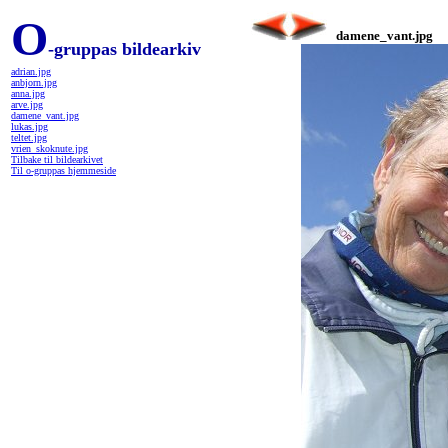
O
damene_vant.jpg
-gruppas bildearkiv
adrian.jpg
anbjorn.jpg
anna.jpg
arve.jpg
damene_vant.jpg
lukas.jpg
teltet.jpg
vrien_skoknute.jpg
Tilbake til bildearkivet
Til o-gruppas hjemmeside