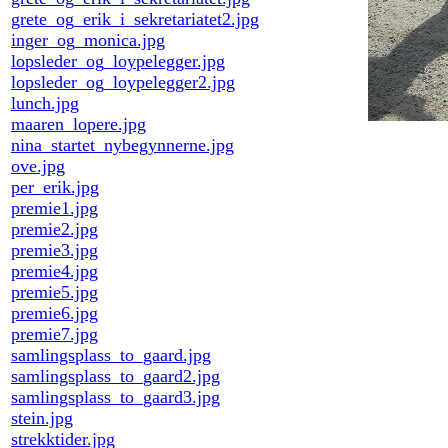
grete_og_erik_i_sekretariatet2.jpg
inger_og_monica.jpg
lopsleder_og_loypelegger.jpg
lopsleder_og_loypelegger2.jpg
lunch.jpg
maaren_lopere.jpg
nina_startet_nybegynnerne.jpg
ove.jpg
per_erik.jpg
premie1.jpg
premie2.jpg
premie3.jpg
premie4.jpg
premie5.jpg
premie6.jpg
premie7.jpg
samlingsplass_to_gaard.jpg
samlingsplass_to_gaard2.jpg
samlingsplass_to_gaard3.jpg
stein.jpg
strekktider.jpg