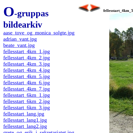
O
-gruppas
fellesstart_4km_5
bildearkiv
aase_tove_og_monica_solgte.jpg
adrian_vant.jpg
beate_vant.jpg
fellesstart_4km_1.jpg
fellesstart_4km_2.jpg
fellesstart_4km_3.jpg
fellesstart_4km_4.jpg
fellesstart_4km_5.jpg
fellesstart_4km_6.jpg
fellesstart_4km_7.jpg
fellesstart_6km_1.jpg
fellesstart_6km_2.jpg
fellesstart_6km_3.jpg
fellesstart_lang.jpg
fellesstart_lang1.jpg
fellesstart_lang2.jpg
grete_og_erik_i_sekretariatet.jpg