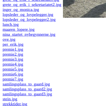
grete_og_erik_i_sekretariatet2.jpg
inger_og_monica.jpg
lopsleder_og_loypelegger.jpg
lopsleder_og_loypelegger2.jpg
lunch.jpg
maaren_lopere.jpg
nina_startet_nybegynnerne.jpg
ove.jpg
per_erik.jpg
premie1.jpg
premie2.jpg
premie3.jpg
premie4.jpg
premie5.jpg
premie6.jpg
premie7.jpg
samlingsplass_to_gaard.jpg
samlingsplass_to_gaard2.jpg
samlingsplass_to_gaard3.jpg
stein.jpg
strekktider.jpg