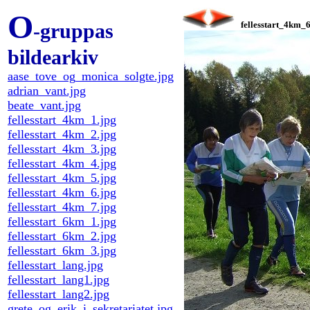
O
-gruppas
fellesstart_4km_6
bildearkiv
aase_tove_og_monica_solgte.jpg
adrian_vant.jpg
beate_vant.jpg
fellesstart_4km_1.jpg
fellesstart_4km_2.jpg
fellesstart_4km_3.jpg
fellesstart_4km_4.jpg
fellesstart_4km_5.jpg
fellesstart_4km_6.jpg
fellesstart_4km_7.jpg
fellesstart_6km_1.jpg
fellesstart_6km_2.jpg
fellesstart_6km_3.jpg
fellesstart_lang.jpg
fellesstart_lang1.jpg
fellesstart_lang2.jpg
grete_og_erik_i_sekretariatet.jpg