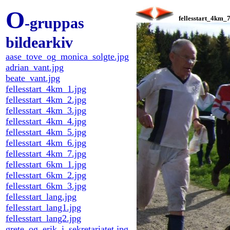
O
-gruppas
fellesstart_4km_7
bildearkiv
aase_tove_og_monica_solgte.jpg
adrian_vant.jpg
beate_vant.jpg
fellesstart_4km_1.jpg
fellesstart_4km_2.jpg
fellesstart_4km_3.jpg
fellesstart_4km_4.jpg
fellesstart_4km_5.jpg
fellesstart_4km_6.jpg
fellesstart_4km_7.jpg
fellesstart_6km_1.jpg
fellesstart_6km_2.jpg
fellesstart_6km_3.jpg
fellesstart_lang.jpg
fellesstart_lang1.jpg
fellesstart_lang2.jpg
grete_og_erik_i_sekretariatet.jpg