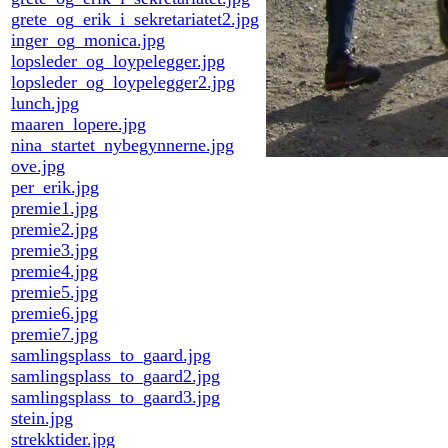
grete_og_erik_i_sekretariatet2.jpg
inger_og_monica.jpg
lopsleder_og_loypelegger.jpg
lopsleder_og_loypelegger2.jpg
lunch.jpg
maaren_lopere.jpg
nina_startet_nybegynnerne.jpg
ove.jpg
per_erik.jpg
premie1.jpg
premie2.jpg
premie3.jpg
premie4.jpg
premie5.jpg
premie6.jpg
premie7.jpg
samlingsplass_to_gaard.jpg
samlingsplass_to_gaard2.jpg
samlingsplass_to_gaard3.jpg
stein.jpg
strekktider.jpg