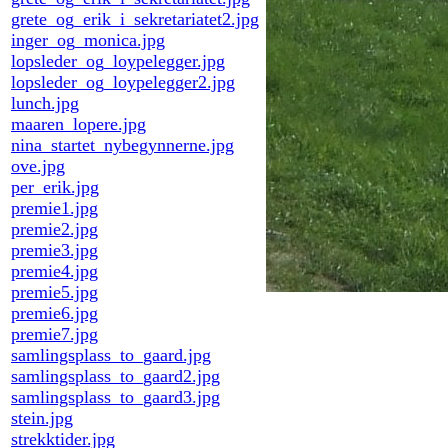
grete_og_erik_i_sekretariatet2.jpg
inger_og_monica.jpg
lopsleder_og_loypelegger.jpg
lopsleder_og_loypelegger2.jpg
lunch.jpg
maaren_lopere.jpg
nina_startet_nybegynnerne.jpg
ove.jpg
per_erik.jpg
premie1.jpg
premie2.jpg
premie3.jpg
premie4.jpg
premie5.jpg
premie6.jpg
premie7.jpg
samlingsplass_to_gaard.jpg
samlingsplass_to_gaard2.jpg
samlingsplass_to_gaard3.jpg
stein.jpg
strekktider.jpg