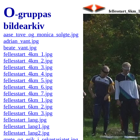
O
-gruppas
fellesstart_6km_1
bildearkiv
aase_tove_og_monica_solgte.jpg
adrian_vant.jpg
beate_vant.jpg
fellesstart_4km_1.jpg
fellesstart_4km_2.jpg
fellesstart_4km_3.jpg
fellesstart_4km_4.jpg
fellesstart_4km_5.jpg
fellesstart_4km_6.jpg
fellesstart_4km_7.jpg
fellesstart_6km_1.jpg
fellesstart_6km_2.jpg
fellesstart_6km_3.jpg
fellesstart_lang.jpg
fellesstart_lang1.jpg
fellesstart_lang2.jpg
grete_og_erik_i_sekretariatet.jpg