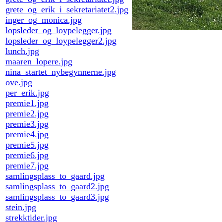
grete_og_erik_i_sekretariatet2.jpg
inger_og_monica.jpg
lopsleder_og_loypelegger.jpg
lopsleder_og_loypelegger2.jpg
lunch.jpg
maaren_lopere.jpg
nina_startet_nybegynnerne.jpg
ove.jpg
per_erik.jpg
premie1.jpg
premie2.jpg
premie3.jpg
premie4.jpg
premie5.jpg
premie6.jpg
premie7.jpg
samlingsplass_to_gaard.jpg
samlingsplass_to_gaard2.jpg
samlingsplass_to_gaard3.jpg
stein.jpg
strekktider.jpg