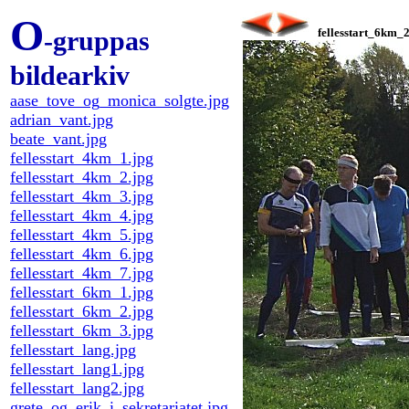
O
-gruppas
fellesstart_6km_2
bildearkiv
aase_tove_og_monica_solgte.jpg
adrian_vant.jpg
beate_vant.jpg
fellesstart_4km_1.jpg
fellesstart_4km_2.jpg
fellesstart_4km_3.jpg
fellesstart_4km_4.jpg
fellesstart_4km_5.jpg
fellesstart_4km_6.jpg
fellesstart_4km_7.jpg
fellesstart_6km_1.jpg
fellesstart_6km_2.jpg
fellesstart_6km_3.jpg
fellesstart_lang.jpg
fellesstart_lang1.jpg
fellesstart_lang2.jpg
grete_og_erik_i_sekretariatet.jpg