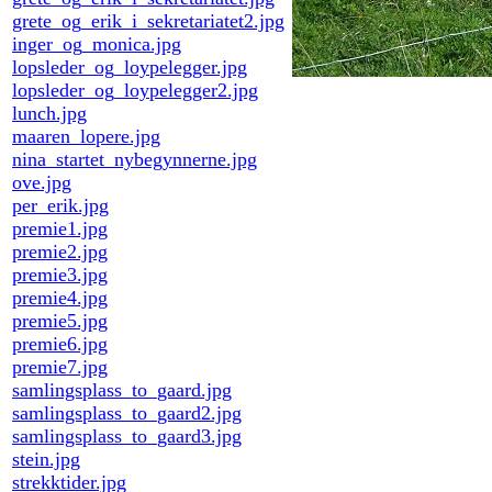
grete_og_erik_i_sekretariatet2.jpg
inger_og_monica.jpg
lopsleder_og_loypelegger.jpg
lopsleder_og_loypelegger2.jpg
lunch.jpg
maaren_lopere.jpg
nina_startet_nybegynnerne.jpg
ove.jpg
per_erik.jpg
premie1.jpg
premie2.jpg
premie3.jpg
premie4.jpg
premie5.jpg
premie6.jpg
premie7.jpg
samlingsplass_to_gaard.jpg
samlingsplass_to_gaard2.jpg
samlingsplass_to_gaard3.jpg
stein.jpg
strekktider.jpg