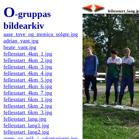
O
-gruppas
fellesstart_lang.j
bildearkiv
aase_tove_og_monica_solgte.jpg
adrian_vant.jpg
beate_vant.jpg
fellesstart_4km_1.jpg
fellesstart_4km_2.jpg
fellesstart_4km_3.jpg
fellesstart_4km_4.jpg
fellesstart_4km_5.jpg
fellesstart_4km_6.jpg
fellesstart_4km_7.jpg
fellesstart_6km_1.jpg
fellesstart_6km_2.jpg
fellesstart_6km_3.jpg
fellesstart_lang.jpg
fellesstart_lang1.jpg
fellesstart_lang2.jpg
grete_og_erik_i_sekretariatet.jpg