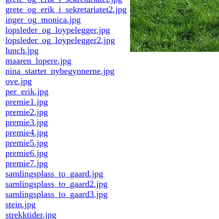
grete_og_erik_i_sekretariatet2.jpg
inger_og_monica.jpg
lopsleder_og_loypelegger.jpg
lopsleder_og_loypelegger2.jpg
lunch.jpg
maaren_lopere.jpg
nina_startet_nybegynnerne.jpg
ove.jpg
per_erik.jpg
premie1.jpg
premie2.jpg
premie3.jpg
premie4.jpg
premie5.jpg
premie6.jpg
premie7.jpg
samlingsplass_to_gaard.jpg
samlingsplass_to_gaard2.jpg
samlingsplass_to_gaard3.jpg
stein.jpg
strekktider.jpg