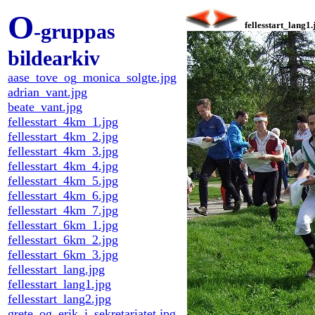
O
-gruppas
fellesstart_lang1.
bildearkiv
aase_tove_og_monica_solgte.jpg
adrian_vant.jpg
beate_vant.jpg
fellesstart_4km_1.jpg
fellesstart_4km_2.jpg
fellesstart_4km_3.jpg
fellesstart_4km_4.jpg
fellesstart_4km_5.jpg
fellesstart_4km_6.jpg
fellesstart_4km_7.jpg
fellesstart_6km_1.jpg
fellesstart_6km_2.jpg
fellesstart_6km_3.jpg
fellesstart_lang.jpg
fellesstart_lang1.jpg
fellesstart_lang2.jpg
grete_og_erik_i_sekretariatet.jpg