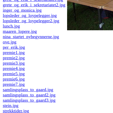
grete_og_erik_i_sekretariatet2.jpg
inger_og_monica.jpg
lopsleder_og_loypelegger.jpg
lopsleder_og_loypelegger2.jpg
lunch.jpg
maaren_lopere.jpg
nina_startet_nybegynnerne.jpg
ove.jpg
per_erik.jpg
premie1.jpg
premie2.jpg
premie3.jpg
premie4.jpg
premie5.jpg
premie6.jpg
premie7.jpg
samlingsplass_to_gaard.jpg
samlingsplass_to_gaard2.jpg
samlingsplass_to_gaard3.jpg
stein.jpg
strekktider.jpg