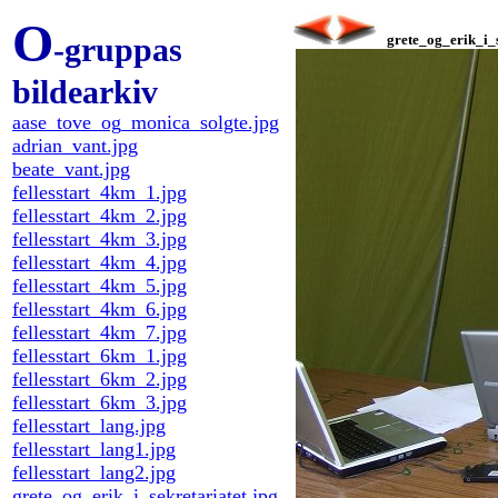
O
-gruppas
grete_og_erik_i_s
bildearkiv
aase_tove_og_monica_solgte.jpg
adrian_vant.jpg
beate_vant.jpg
fellesstart_4km_1.jpg
fellesstart_4km_2.jpg
fellesstart_4km_3.jpg
fellesstart_4km_4.jpg
fellesstart_4km_5.jpg
fellesstart_4km_6.jpg
fellesstart_4km_7.jpg
fellesstart_6km_1.jpg
fellesstart_6km_2.jpg
fellesstart_6km_3.jpg
fellesstart_lang.jpg
fellesstart_lang1.jpg
fellesstart_lang2.jpg
grete_og_erik_i_sekretariatet.jpg