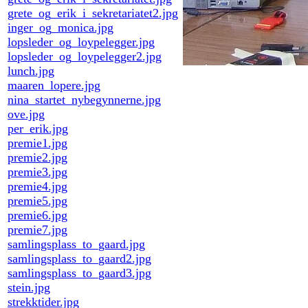
grete_og_erik_i_sekretariatet2.jpg
inger_og_monica.jpg
lopsleder_og_loypelegger.jpg
lopsleder_og_loypelegger2.jpg
lunch.jpg
maaren_lopere.jpg
nina_startet_nybegynnerne.jpg
ove.jpg
per_erik.jpg
premie1.jpg
premie2.jpg
premie3.jpg
premie4.jpg
premie5.jpg
premie6.jpg
premie7.jpg
samlingsplass_to_gaard.jpg
samlingsplass_to_gaard2.jpg
samlingsplass_to_gaard3.jpg
stein.jpg
strekktider.jpg