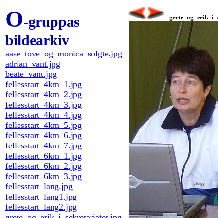
O
-gruppas
grete_og_erik_i_s
bildearkiv
aase_tove_og_monica_solgte.jpg
adrian_vant.jpg
beate_vant.jpg
fellesstart_4km_1.jpg
fellesstart_4km_2.jpg
fellesstart_4km_3.jpg
fellesstart_4km_4.jpg
fellesstart_4km_5.jpg
fellesstart_4km_6.jpg
fellesstart_4km_7.jpg
fellesstart_6km_1.jpg
fellesstart_6km_2.jpg
fellesstart_6km_3.jpg
fellesstart_lang.jpg
fellesstart_lang1.jpg
fellesstart_lang2.jpg
grete_og_erik_i_sekretariatet.jpg