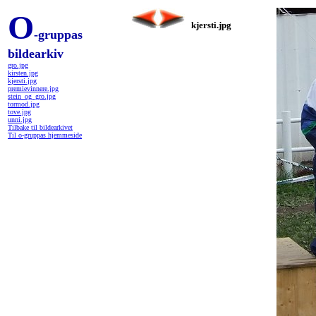
O
kjersti.jpg
-gruppas
bildearkiv
gro.jpg
kirsten.jpg
kjersti.jpg
premievinnere.jpg
stein_og_gro.jpg
tormod.jpg
tove.jpg
unni.jpg
Tilbake til bildearkivet
Til o-gruppas hjemmeside