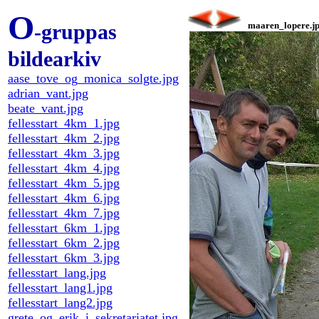
O
-gruppas
maaren_lopere.j
bildearkiv
aase_tove_og_monica_solgte.jpg
adrian_vant.jpg
beate_vant.jpg
fellesstart_4km_1.jpg
fellesstart_4km_2.jpg
fellesstart_4km_3.jpg
fellesstart_4km_4.jpg
fellesstart_4km_5.jpg
fellesstart_4km_6.jpg
fellesstart_4km_7.jpg
fellesstart_6km_1.jpg
fellesstart_6km_2.jpg
fellesstart_6km_3.jpg
fellesstart_lang.jpg
fellesstart_lang1.jpg
fellesstart_lang2.jpg
grete_og_erik_i_sekretariatet.jpg