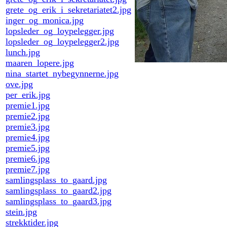
grete_og_erik_i_sekretariatet2.jpg
inger_og_monica.jpg
lopsleder_og_loypelegger.jpg
lopsleder_og_loypelegger2.jpg
lunch.jpg
maaren_lopere.jpg
nina_startet_nybegynnerne.jpg
ove.jpg
per_erik.jpg
premie1.jpg
premie2.jpg
premie3.jpg
premie4.jpg
premie5.jpg
premie6.jpg
premie7.jpg
samlingsplass_to_gaard.jpg
samlingsplass_to_gaard2.jpg
samlingsplass_to_gaard3.jpg
stein.jpg
strekktider.jpg