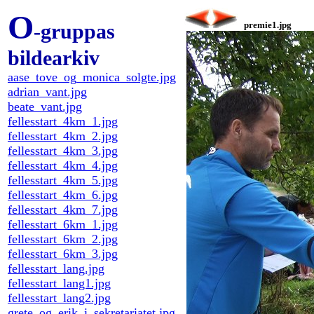
O
-gruppas
premie1.jpg
bildearkiv
aase_tove_og_monica_solgte.jpg
adrian_vant.jpg
beate_vant.jpg
fellesstart_4km_1.jpg
fellesstart_4km_2.jpg
fellesstart_4km_3.jpg
fellesstart_4km_4.jpg
fellesstart_4km_5.jpg
fellesstart_4km_6.jpg
fellesstart_4km_7.jpg
fellesstart_6km_1.jpg
fellesstart_6km_2.jpg
fellesstart_6km_3.jpg
fellesstart_lang.jpg
fellesstart_lang1.jpg
fellesstart_lang2.jpg
grete_og_erik_i_sekretariatet.jpg