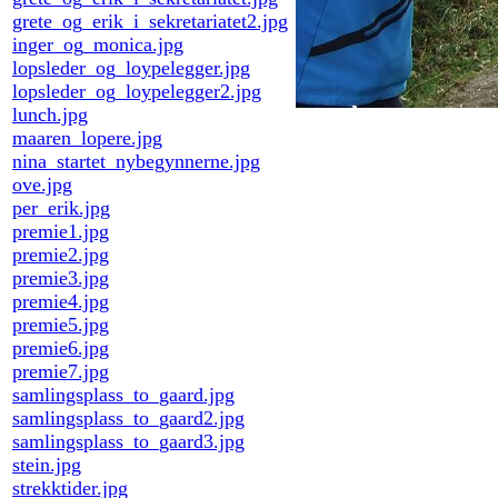
grete_og_erik_i_sekretariatet2.jpg
inger_og_monica.jpg
lopsleder_og_loypelegger.jpg
lopsleder_og_loypelegger2.jpg
lunch.jpg
maaren_lopere.jpg
nina_startet_nybegynnerne.jpg
ove.jpg
per_erik.jpg
premie1.jpg
premie2.jpg
premie3.jpg
premie4.jpg
premie5.jpg
premie6.jpg
premie7.jpg
samlingsplass_to_gaard.jpg
samlingsplass_to_gaard2.jpg
samlingsplass_to_gaard3.jpg
stein.jpg
strekktider.jpg