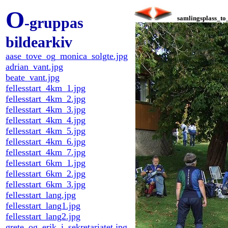
O
-gruppas
samlingsplass_to
bildearkiv
aase_tove_og_monica_solgte.jpg
adrian_vant.jpg
beate_vant.jpg
fellesstart_4km_1.jpg
fellesstart_4km_2.jpg
fellesstart_4km_3.jpg
fellesstart_4km_4.jpg
fellesstart_4km_5.jpg
fellesstart_4km_6.jpg
fellesstart_4km_7.jpg
fellesstart_6km_1.jpg
fellesstart_6km_2.jpg
fellesstart_6km_3.jpg
fellesstart_lang.jpg
fellesstart_lang1.jpg
fellesstart_lang2.jpg
grete_og_erik_i_sekretariatet.jpg