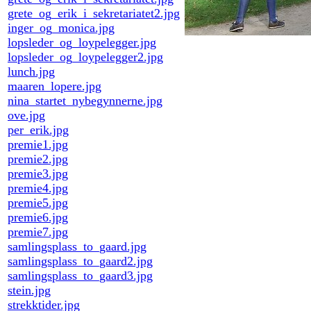
grete_og_erik_i_sekretariatet2.jpg
inger_og_monica.jpg
lopsleder_og_loypelegger.jpg
lopsleder_og_loypelegger2.jpg
lunch.jpg
maaren_lopere.jpg
nina_startet_nybegynnerne.jpg
ove.jpg
per_erik.jpg
premie1.jpg
premie2.jpg
premie3.jpg
premie4.jpg
premie5.jpg
premie6.jpg
premie7.jpg
samlingsplass_to_gaard.jpg
samlingsplass_to_gaard2.jpg
samlingsplass_to_gaard3.jpg
stein.jpg
strekktider.jpg