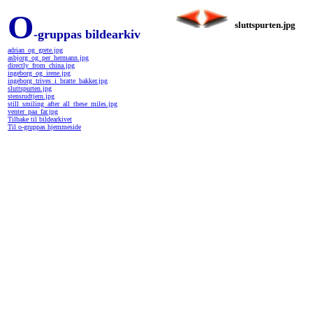
O
sluttspurten.jpg
-gruppas bildearkiv
adrian_og_grete.jpg
asbjorg_og_per_hermann.jpg
directly_from_china.jpg
ingeborg_og_irene.jpg
ingeborg_trives_i_bratte_bakker.jpg
sluttspurten.jpg
stensrudtjern.jpg
still_smiling_after_all_these_miles.jpg
venter_paa_far.jpg
Tilbake til bildearkivet
Til o-gruppas hjemmeside