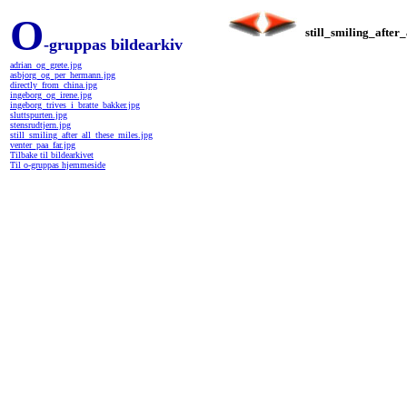
O
still_smiling_after
-gruppas bildearkiv
adrian_og_grete.jpg
asbjorg_og_per_hermann.jpg
directly_from_china.jpg
ingeborg_og_irene.jpg
ingeborg_trives_i_bratte_bakker.jpg
sluttspurten.jpg
stensrudtjern.jpg
still_smiling_after_all_these_miles.jpg
venter_paa_far.jpg
Tilbake til bildearkivet
Til o-gruppas hjemmeside