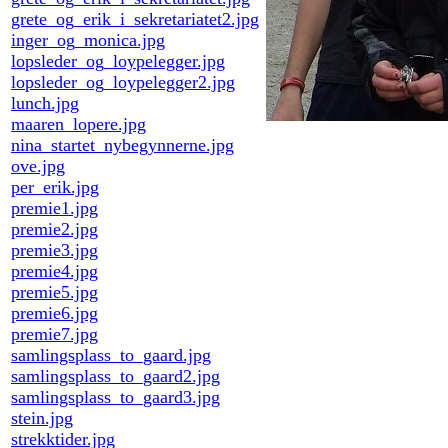
grete_og_erik_i_sekretariatet2.jpg
inger_og_monica.jpg
lopsleder_og_loypelegger.jpg
lopsleder_og_loypelegger2.jpg
lunch.jpg
maaren_lopere.jpg
nina_startet_nybegynnerne.jpg
ove.jpg
per_erik.jpg
premie1.jpg
premie2.jpg
premie3.jpg
premie4.jpg
premie5.jpg
premie6.jpg
premie7.jpg
samlingsplass_to_gaard.jpg
samlingsplass_to_gaard2.jpg
samlingsplass_to_gaard3.jpg
stein.jpg
strekktider.jpg