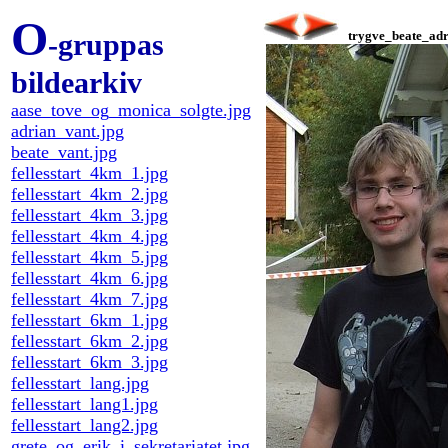
O
-gruppas
trygve_beate_adr
bildearkiv
aase_tove_og_monica_solgte.jpg
adrian_vant.jpg
beate_vant.jpg
fellesstart_4km_1.jpg
fellesstart_4km_2.jpg
fellesstart_4km_3.jpg
fellesstart_4km_4.jpg
fellesstart_4km_5.jpg
fellesstart_4km_6.jpg
fellesstart_4km_7.jpg
fellesstart_6km_1.jpg
fellesstart_6km_2.jpg
fellesstart_6km_3.jpg
fellesstart_lang.jpg
fellesstart_lang1.jpg
fellesstart_lang2.jpg
grete_og_erik_i_sekretariatet.jpg