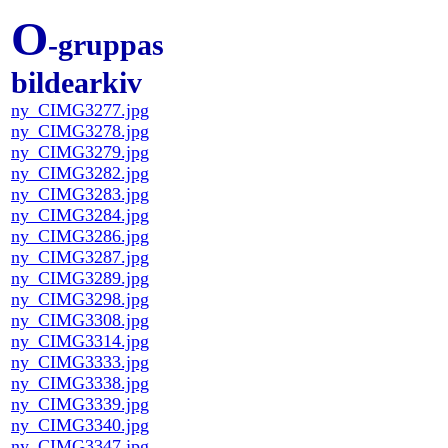
O
-gruppas
bildearkiv
ny_CIMG3277.jpg
ny_CIMG3278.jpg
ny_CIMG3279.jpg
ny_CIMG3282.jpg
ny_CIMG3283.jpg
ny_CIMG3284.jpg
ny_CIMG3286.jpg
ny_CIMG3287.jpg
ny_CIMG3289.jpg
ny_CIMG3298.jpg
ny_CIMG3308.jpg
ny_CIMG3314.jpg
ny_CIMG3333.jpg
ny_CIMG3338.jpg
ny_CIMG3339.jpg
ny_CIMG3340.jpg
ny_CIMG3347.jpg