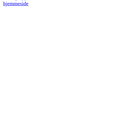
hjemmeside