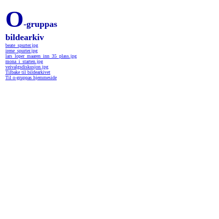
O
-gruppas
bildearkiv
beate_spurter.jpg
irene_spurter.jpg
lars_loper_maaren_inn_35_plass.jpg
mona_i_starten.jpg
veivalgsdiskusjon.jpg
Tilbake til bildearkivet
Til o-gruppas hjemmeside