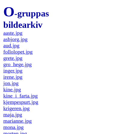
O
-gruppas
bildearkiv
aaste.jpg
asbjorg.jpg
aud.jpg
follolopet.jpg
grete.jpg
gro_hege.jpg
inger.jpg
irene.jpg
jon.jpg
kine.jpg
kine_i_farta.jpg
kjempespurt.jpg
krigeren.jpg
maja.jpg
marianne.jpg
mona.jpg
morten.jpg