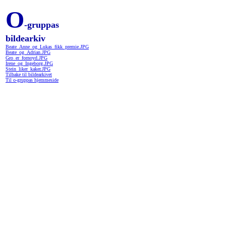
O
-gruppas
bildearkiv
Beate_Anne_og_Lukas_fikk_premie.JPG
Beate_og_Adrian.JPG
Gro_er_fornoyd.JPG
Irene_og_Ingeborg.JPG
Stein_liker_kaker.JPG
Tilbake til bildearkivet
Til o-gruppas hjemmeside