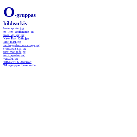
O
-gruppas
bildearkiv
beate_spurter.jpg
en_liten_strafferunde.jpg
hvor_løp_jeg.jpg
Kake_Kart_Kaffe.jpg
Mot_maal.jpg
samlingsplass_rustadsaga.jpg
stotteapparatet.jpg
thor_mot_mål.jpg
tor_i_spurten.jpg
vegvalg.jpg
Tilbake til bildearkivet
Til o-gruppas hjemmeside