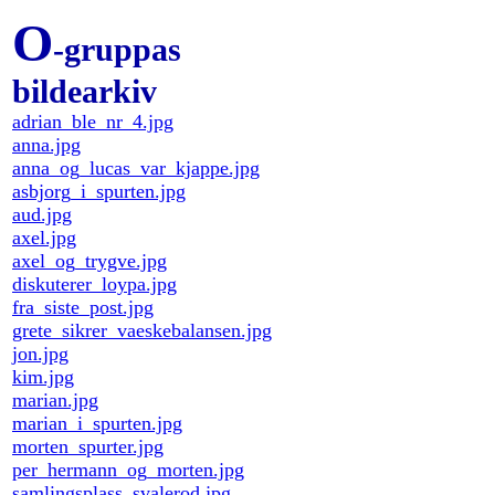
O
-gruppas
bildearkiv
adrian_ble_nr_4.jpg
anna.jpg
anna_og_lucas_var_kjappe.jpg
asbjorg_i_spurten.jpg
aud.jpg
axel.jpg
axel_og_trygve.jpg
diskuterer_loypa.jpg
fra_siste_post.jpg
grete_sikrer_vaeskebalansen.jpg
jon.jpg
kim.jpg
marian.jpg
marian_i_spurten.jpg
morten_spurter.jpg
per_hermann_og_morten.jpg
samlingsplass_svalerod.jpg