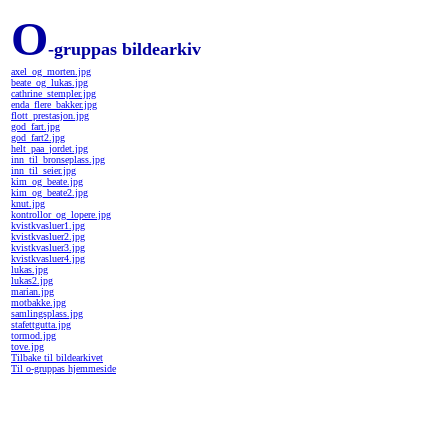
O
-gruppas bildearkiv
axel_og_morten.jpg
beate_og_lukas.jpg
cathrine_stempler.jpg
enda_flere_bakker.jpg
flott_prestasjon.jpg
god_fart.jpg
god_fart2.jpg
helt_paa_jordet.jpg
inn_til_bronseplass.jpg
inn_til_seier.jpg
kim_og_beate.jpg
kim_og_beate2.jpg
knut.jpg
kontrollor_og_lopere.jpg
kvistkvasluer1.jpg
kvistkvasluer2.jpg
kvistkvasluer3.jpg
kvistkvasluer4.jpg
lukas.jpg
lukas2.jpg
marian.jpg
motbakke.jpg
samlingsplass.jpg
stafettgutta.jpg
tormod.jpg
tove.jpg
Tilbake til bildearkivet
Til o-gruppas hjemmeside