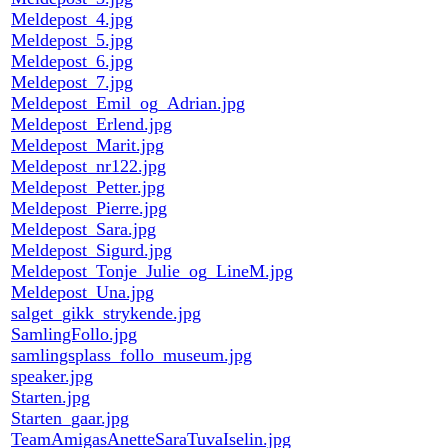
Meldepost_4.jpg
Meldepost_5.jpg
Meldepost_6.jpg
Meldepost_7.jpg
Meldepost_Emil_og_Adrian.jpg
Meldepost_Erlend.jpg
Meldepost_Marit.jpg
Meldepost_nr122.jpg
Meldepost_Petter.jpg
Meldepost_Pierre.jpg
Meldepost_Sara.jpg
Meldepost_Sigurd.jpg
Meldepost_Tonje_Julie_og_LineM.jpg
Meldepost_Una.jpg
salget_gikk_strykende.jpg
SamlingFollo.jpg
samlingsplass_follo_museum.jpg
speaker.jpg
Starten.jpg
Starten_gaar.jpg
TeamAmigasAnetteSaraTuvaIselin.jpg