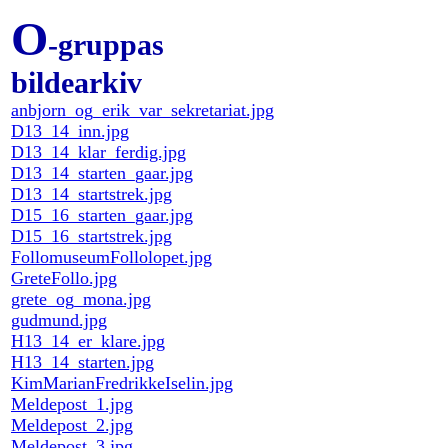
O
-gruppas
bildearkiv
anbjorn_og_erik_var_sekretariat.jpg
D13_14_inn.jpg
D13_14_klar_ferdig.jpg
D13_14_starten_gaar.jpg
D13_14_startstrek.jpg
D15_16_starten_gaar.jpg
D15_16_startstrek.jpg
FollomuseumFollolopet.jpg
GreteFollo.jpg
grete_og_mona.jpg
gudmund.jpg
H13_14_er_klare.jpg
H13_14_starten.jpg
KimMarianFredrikkeIselin.jpg
Meldepost_1.jpg
Meldepost_2.jpg
Meldepost_3.jpg