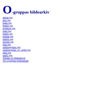
O
-gruppas bildearkiv
adrian.jpg
arve.jpg
beate.jpg
beate2.jpg
ingeborg.jpg
irene.jpg
irene2.jpg
marian.jpg
marius.jpg
morten.jpg
nina.jpg
samlingsplass.jpg
samlingsplass_by_night.jpg
unni.jpg
unni2.jpg
Tilbake til bildearkivet
Til o-gruppas hjemmeside