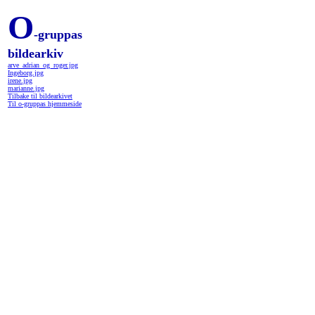
O
-gruppas
bildearkiv
arve_adrian_og_roger.jpg
Ingeborg.jpg
irene.jpg
marianne.jpg
Tilbake til bildearkivet
Til o-gruppas hjemmeside