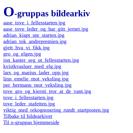
O
-gruppas bildearkiv
aase_tove_i_fellesstarten.jpg
aase_tove_leder_og_har_gitt_jernet.jpg
adrian_kjapt_ute_starten.jpg
adrian_tok_andrepremien.jpg
gjett_hva_vi_fikk.jpg
gro_og_elgen.jpg
jon_kaster_seg_ut_fellesstarten.jpg
kvistkvasluer_med_elg.jpg
lars_og_marius_lader_opp.jpg
linn_emelie_mot_veksling.jpg
per_hermann_mot_veksling.jpg
tove_gro_og_kjersti_tror_at_de_vant.jpg
tove_i_fellesstarten.jpg
tove_leder_stafetten.jpg
viktig_med_rekognosering_rundt_startposten.jpg
Tilbake til bildearkivet
Til o-gruppas hjemmeside