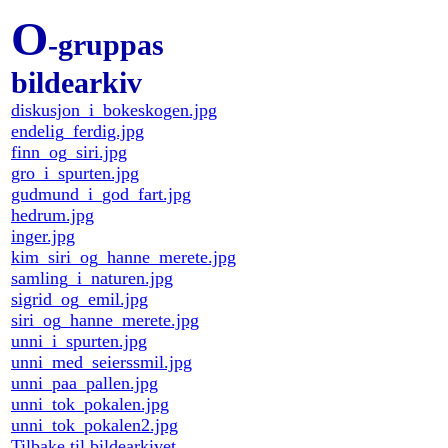
O
-gruppas
bildearkiv
diskusjon_i_bokeskogen.jpg
endelig_ferdig.jpg
finn_og_siri.jpg
gro_i_spurten.jpg
gudmund_i_god_fart.jpg
hedrum.jpg
inger.jpg
kim_siri_og_hanne_merete.jpg
samling_i_naturen.jpg
sigrid_og_emil.jpg
siri_og_hanne_merete.jpg
unni_i_spurten.jpg
unni_med_seierssmil.jpg
unni_paa_pallen.jpg
unni_tok_pokalen.jpg
unni_tok_pokalen2.jpg
Tilbake til bildearkivet