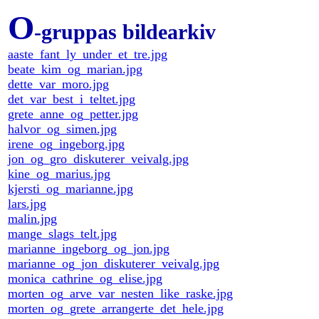
O
-gruppas bildearkiv
aaste_fant_ly_under_et_tre.jpg
beate_kim_og_marian.jpg
dette_var_moro.jpg
det_var_best_i_teltet.jpg
grete_anne_og_petter.jpg
halvor_og_simen.jpg
irene_og_ingeborg.jpg
jon_og_gro_diskuterer_veivalg.jpg
kine_og_marius.jpg
kjersti_og_marianne.jpg
lars.jpg
malin.jpg
mange_slags_telt.jpg
marianne_ingeborg_og_jon.jpg
marianne_og_jon_diskuterer_veivalg.jpg
monica_cathrine_og_elise.jpg
morten_og_arve_var_nesten_like_raske.jpg
morten_og_grete_arrangerte_det_hele.jpg