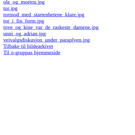
ole_og_morten.jpg
tor.jpg
tormod_med_startenhetene_klare.jpg
tor_i_fin_form.jpg
tove_og_kine_var_de_raskeste_damene.jpg
unni_og_adrian.jpg
veivalgsdiskusjon_under_paraplyen.jpg
Tilbake til bildearkivet
Til o-gruppas hjemmeside