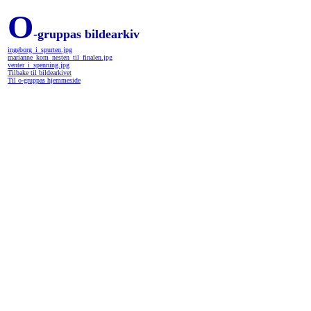
O
-gruppas bildearkiv
ingeborg_i_spurten.jpg
marianne_kom_nesten_til_finalen.jpg
venter_i_spenning.jpg
Tilbake til bildearkivet
Til o-gruppas hjemmeside