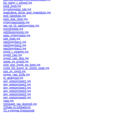
litt_trangt_i_utlopet.jpg
lokal_loper.jpg
loypeleggerens_tale.jpg
maalvakten_driver_med_spanskkurs.jpg
med_barnebarn.jpg
noen_maa_vente.jpg
nybegynnerstarten.jpg
paa_vei_til_samlingsplass.jpg
proveloperen.jpg
publikumsposten.jpg
raske_nybegynnere.jpg
rask_beate.jpg
samlingsplass1.jpg
samlingsplass2.jpg
samlingsplass3.jpg
sigrid_i_spranget.jpg
sigurd_vant.jpg
sigurd_vant_4km.jpg
simen_og_sigurd.jpg
siste_post_ligger_ser_borte.jpg
sverre_ble_konge_av_slottet_rundt.jpg
tom_og_sigrid.jpg
torgeir_vant_h50k.jpg
to_arrangorer.jpg
ung_premievinner1.jpg
ung_premievinner2.jpg
ung_premievinner3.jpg
ung_premievinner4.jpg
ung_premievinner5.jpg
ung_premievinner6.jpg
vann.jpg
vertskapet_paa_skuterud.jpg
Tilbake til bildearkivet
Til o-gruppas hjemmeside