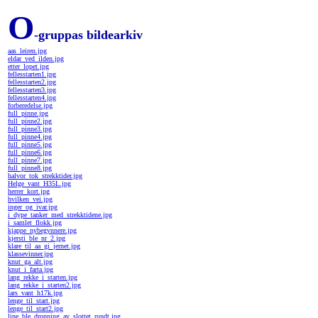
O
-gruppas bildearkiv
aas_leiren.jpg
eldar_ved_ilden.jpg
etter_lopet.jpg
fellesstarten1.jpg
fellesstarten2.jpg
fellesstarten3.jpg
fellesstarten4.jpg
forberedelse.jpg
full_pinne.jpg
full_pinne2.jpg
full_pinne3.jpg
full_pinne4.jpg
full_pinne5.jpg
full_pinne6.jpg
full_pinne7.jpg
full_pinne8.jpg
halvor_tok_strekktider.jpg
Helge_vant_H35L.jpg
herrer_kort.jpg
hvilken_vei.jpg
inger_og_ivar.jpg
i_dype_tanker_med_strekktidene.jpg
i_samlet_flokk.jpg
kjappe_nybegynnere.jpg
kjersti_ble_nr_2.jpg
klare_til_aa_gi_jernet.jpg
klassevinner.jpg
knut_ga_alt.jpg
knut_i_farta.jpg
lang_rekke_i_starten.jpg
lang_rekke_i_starten2.jpg
lars_vant_h17k.jpg
lenge_til_start.jpg
lenge_til_start2.jpg
line_ble_dronning_av_slottet_rundt.jpg