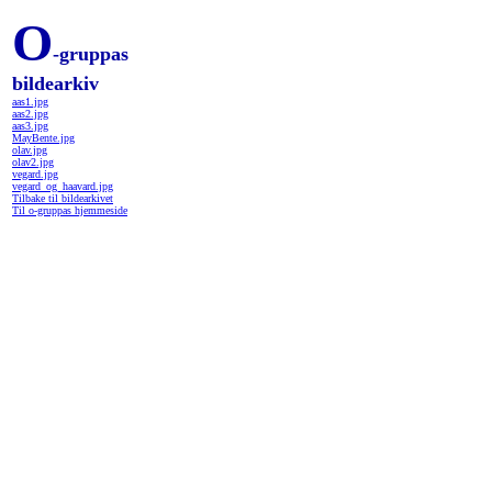
O
-gruppas
bildearkiv
aas1.jpg
aas2.jpg
aas3.jpg
MayBente.jpg
olav.jpg
olav2.jpg
vegard.jpg
vegard_og_haavard.jpg
Tilbake til bildearkivet
Til o-gruppas hjemmeside