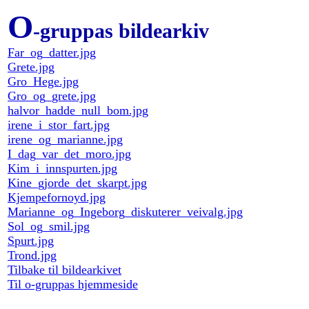
O
-gruppas bildearkiv
Far_og_datter.jpg
Grete.jpg
Gro_Hege.jpg
Gro_og_grete.jpg
halvor_hadde_null_bom.jpg
irene_i_stor_fart.jpg
irene_og_marianne.jpg
I_dag_var_det_moro.jpg
Kim_i_innspurten.jpg
Kine_gjorde_det_skarpt.jpg
Kjempefornoyd.jpg
Marianne_og_Ingeborg_diskuterer_veivalg.jpg
Sol_og_smil.jpg
Spurt.jpg
Trond.jpg
Tilbake til bildearkivet
Til o-gruppas hjemmeside