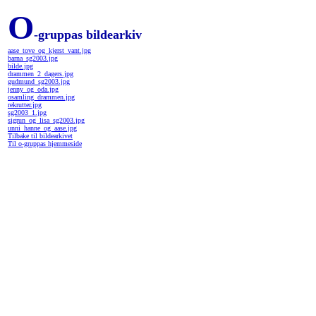
O
-gruppas bildearkiv
aase_tove_og_kjerst_vant.jpg
barna_sg2003.jpg
bilde.jpg
drammen_2_dagers.jpg
gudmund_sg2003.jpg
jenny_og_oda.jpg
osamling_drammen.jpg
rekrutter.jpg
sg2003_1.jpg
sigrun_og_lisa_sg2003.jpg
unni_hanne_og_aase.jpg
Tilbake til bildearkivet
Til o-gruppas hjemmeside