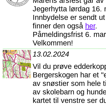
Mårens årsfest går av
Jegerhytta lørdag 16. 
Innbydelse er sendt u
finner den også
her
.
Påmeldingsfrist 6. mar
Velkommen!
13.02.2024
Vil du prøve edderkopp
Bergerskogen har et "
av snøstier som hele t
av skolebarn og hunde
kartet til venstre ser d