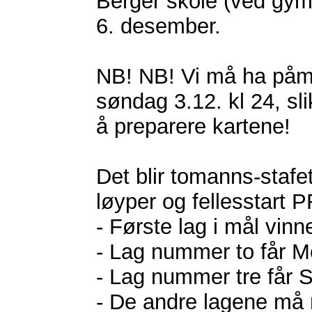
Berger skole (ved gy
6. desember.
NB! NB! Vi må ha påm
søndag 3.12. kl 24, sli
å preparere kartene!
Det blir tomanns-staf
løyper og fellesstart 
- Første lag i mål vin
- Lag nummer to får M
- Lag nummer tre får 
- De andre lagene må