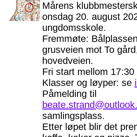
Mårens klubbmestersk
onsdag 20. august 202
ungdomsskole.
Fremmøte: Bålplassen 
grusveien mot To gård
hovedveien.
Fri start mellom 17:30
Klasser og løyper: se
Påmelding til
beate.strand@outlook
samlingsplass.
Etter løpet blir det pr