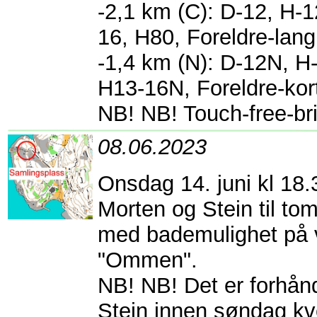
-2,1 km (C): D-12, H-
16, H80, Foreldre-lang
-1,4 km (N): D-12N, H
H13-16N, Foreldre-kor
NB! NB! Touch-free-bri
08.06.2023
Onsdag 14. juni kl 18.3
Morten og Stein til to
med bademulighet på v
"Ommen".
NB! NB! Det er forhån
Stein innen søndag kv