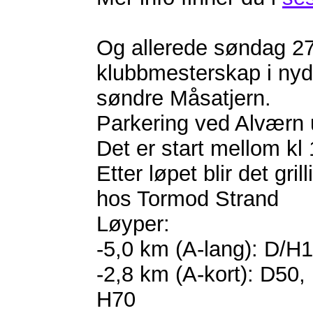
Og allerede søndag 27.
klubbmesterskap i nyd
søndre Måsatjern.
Parkering ved Alværn
Det er start mellom kl
Etter løpet blir det gril
hos Tormod Strand
Løyper:
-5,0 km (A-lang): D/H
-2,8 km (A-kort): D50,
H70