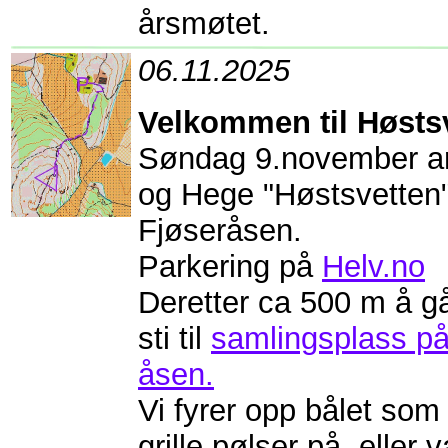
årsmøtet.
06.11.2025
Velkommen til Høsts
Søndag 9.november ar
og Hege "Høstsvetten" 
Fjøseråsen.
Parkering på
Helv.no
Deretter ca 500 m å g
sti til
samlingsplass på
åsen.
Vi fyrer opp bålet som
grille pølser på, eller