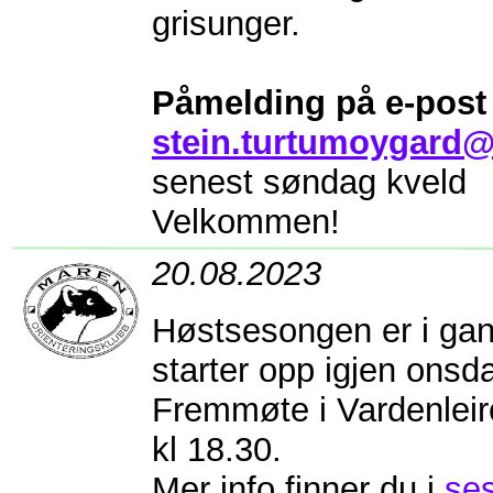
grisunger.
Påmelding på e-post 
stein.turtumoygard@f
senest søndag kveld
Velkommen!
20.08.2023
Høstsesongen er i gan
starter opp igjen onsd
Fremmøte i Vardenleir
kl 18.30.
Mer info finner du i
se