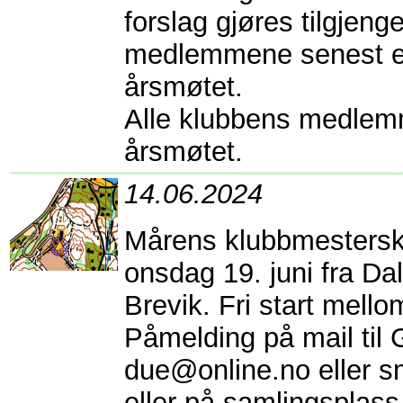
forslag gjøres tilgjenge
medlemmene senest e
årsmøtet.
Alle klubbens medlemm
årsmøtet.
14.06.2024
Mårens klubbmestersk
onsdag 19. juni fra D
Brevik. Fri start mell
Påmelding på mail til G
due@online.no eller s
eller på samlingsplass