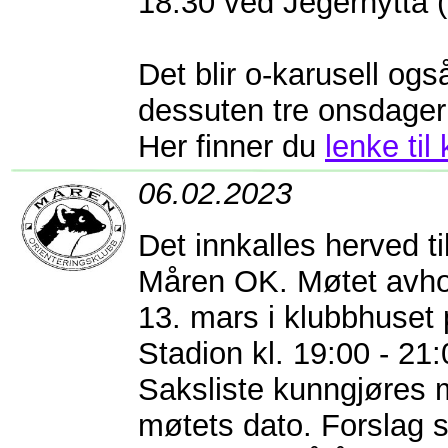
18.30 ved Jegerhytta (
Det blir o-karusell ogs
dessuten tre onsdager 
Her finner du
lenke til
06.02.2023
Det innkalles herved ti
Måren OK. Møtet avh
13. mars i klubbhuset
Stadion kl. 19:00 - 21:
Saksliste kunngjøres m
møtets dato. Forslag 