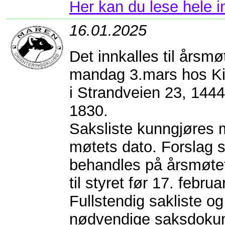
Her kan du lese hele 
16.01.2025
Det innkalles til årsm
mandag 3.mars hos K
i Strandveien 23, 1444
1830.
Saksliste kunngjøres m
møtets dato. Forslag 
behandles på årsmøte
til styret før 17. febru
Fullstendig sakliste o
nødvendige saksdoku